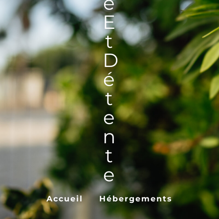
E
E
T
D
É
T
E
N
T
E
Accueil
Hébergements