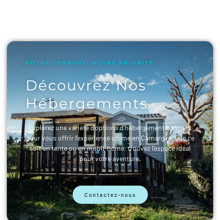
VOTRE CONFORT, NOTRE PRIORITÉ
Découvrez Nos
Hébergements
Explorez une variété d’options d’hébergement conçues
pour vous offrir l’expérience ultime en Camargue. Que ce
soit en tente ou en mobil-home, trouvez l’espace idéal
pour votre aventure.
Contactez-nous