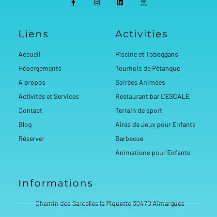
a
n
i
c
c
s
n
o
e
t
k
n
b
a
e
-
Liens
Activities
o
g
d
g
o
r
i
o
k
a
n
o
-
m
g
Accueil
Piscine et Toboggans
f
l
e
Hébergements
Tournois de Pétanque
-
r
A propos
Soirées Animées
e
v
Activités et Services
Restaurant bar L'ESCALE
i
e
Contact
Terrain de sport
w
Blog
Aires de Jeux pour Enfants
Réserver
Barbecue
Animations pour Enfants
Informations
Chemin des Sarcelles la Piquette 30470 Aimargues