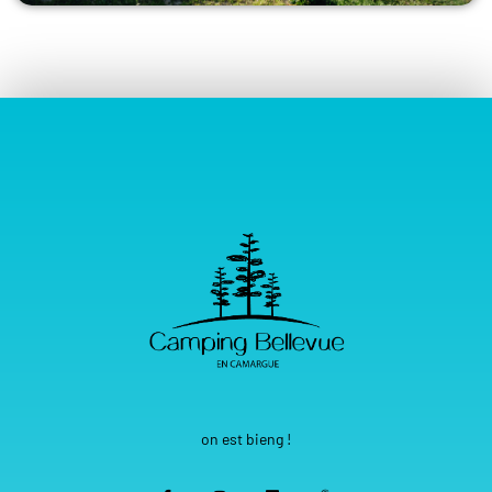
on est bieng !
F
I
L
I